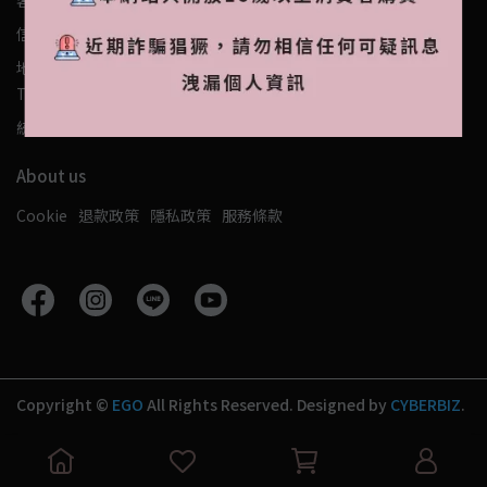
客服時間：10:00-17:00
信箱：dpn.service@jytradingltd.com
地址：1F., No. 144, Sec. 1, Xinsheng S. Rd., Zhongzheng Dist.,
Taipei City 100015, Taiwan (R.O.C.)
統一編號：12325806
About us
Cookie
退款政策
隱私政策
服務條款
Copyright ©
EGO
All Rights Reserved.
Designed by
CYBERBIZ
.